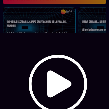
Imposible escapar al campo
Nueva Orleans
gravitacional de la final del
fantástico!
Mundial
Programas comp
Las variables o
Programas completos
Las variables ocultas • 22/07/2026
Hosting: NetUy
Términos y condiciones
-
Diseño, desarrollo y contenidos: Equipo Digital de Magnolio