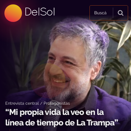
99.5 FM
DelSol
99.5 FM
Buscá
Entrevista central / Protagonistas
“Mi propia vida la veo en la
línea de tiempo de La Trampa”