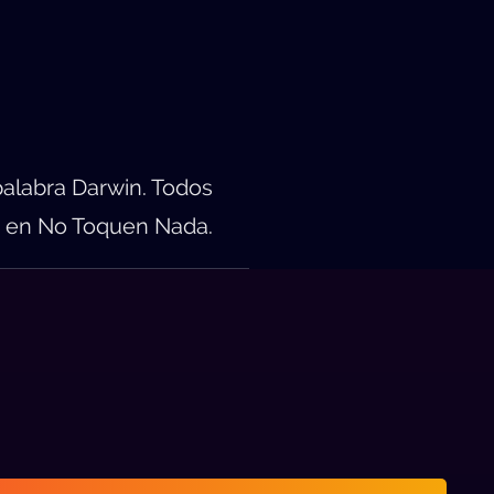
palabra
Darwin
. Todos
ti en No Toquen Nada.