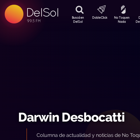
99.5 FM
DelSol
99.5 FM
Buscá en
DobleClick
No Toquen
DelSol
Nada
De
Darwin Desbocatti
Columna de actualidad y noticias de No To