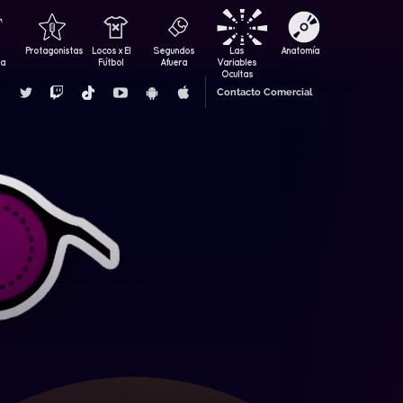
Protagonistas
Locos x El
Segundos
Las
Anatomía
za
Fútbol
Afuera
Variables
Ocultas
Contacto Comercial