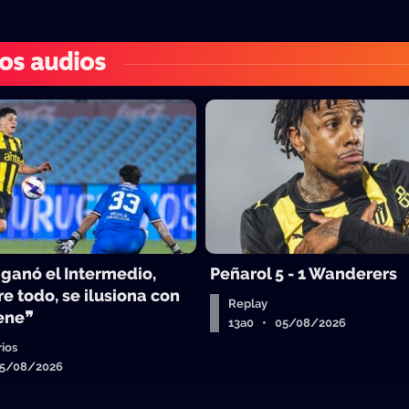
os audios
 ganó el Intermedio,
Peñarol 5 - 1 Wanderers
e todo, se ilusiona con
Replay
iene❞
13a0 • 05/08/2026
ios
05/08/2026