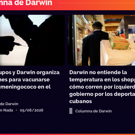
mna de Darwin
upos y Darwin organiza
Darwin no entiende la
nes para vacunarse
temperatura en los shop
l meningococo en el
cómo corren por izquierd
gobierno por los deport
cubanos
de Darwin
en Nada • 05/08/2026
Columna de Darwin
No Toquen Nada • 04/08/202