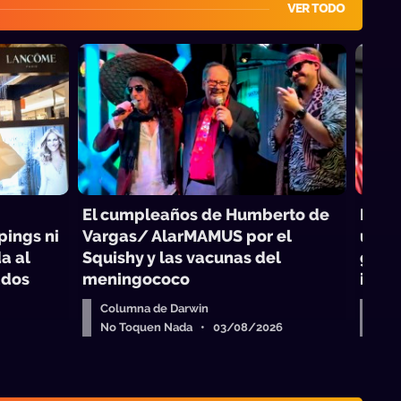
VER TODO
El cumpleaños de Humberto de
Krist
pings ni
Vargas/ AlarMAMUS por el
una f
a al
Squishy y las vacunas del
globa
ados
meningococo
influ
Columna de Darwin
Col
No Toquen Nada • 03/08/2026
No 
6