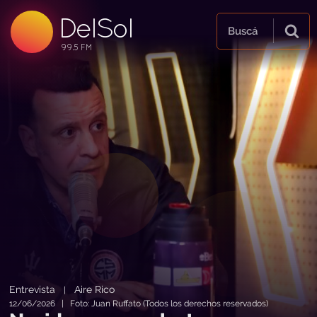
DelSol
99.5 FM
Buscá
99.5 FM
99.5 FM
Entrevista
Aire Rico
|
12/06/2026 | Foto: Juan Ruffato (Todos los derechos reservados)