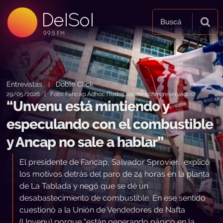
DelSol
99.5 FM
Buscá
99.5 FM
99.5 FM
Entrevistas
Doble Click
|
29/05/2026 | Foto: Fancap Adhoc (Todos los derechos reservados)
“Unvenu está mintiendo y
especulando con el combustible
y Ancap no sale a hablar”
El presidente de Fancap, Salvador Sprovieri, explicó
los motivos detrás del paro de 24 horas en la planta
de La Tablada y negó que se dé un
desabastecimiento de combustible. En ese sentido
cuestionó a la Unión de Vendedores de Nafta
(Unvenu) porque “están generando pánico en la