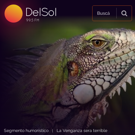
DelSol
99.5 FM
Buscá
99.5 FM
99.5 FM
Segmento humorístico
La Venganza sera terrible
|