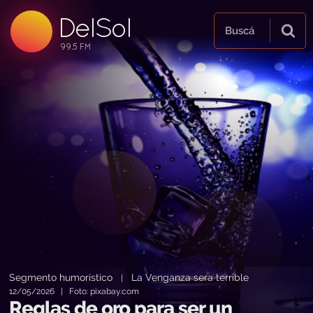
DelSol
99.5 FM
Buscá
99.5 FM
99.5 FM
Segmento humorístico
La Venganza sera terrible
|
12/05/2026 | Foto: pixabay.com
Reglas de oro para ser un