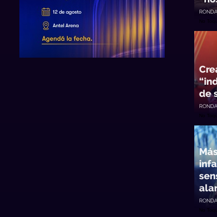
RONDA
No Toq
Cre
“in
de 
RONDA
No Toq
Más
infa
sen
ala
RONDA
No Toq