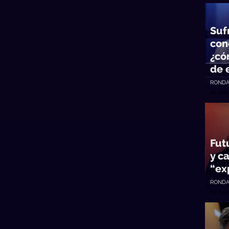
Suf
con
¿có
de 
RONDA
No Toq
Fut
y c
“ex
RONDA
No Toq