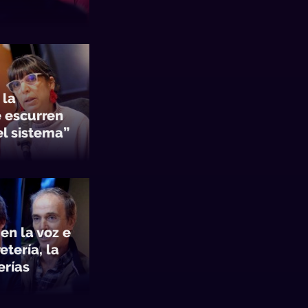
 la
 escurren
el sistema”
en la voz e
etería, la
erías