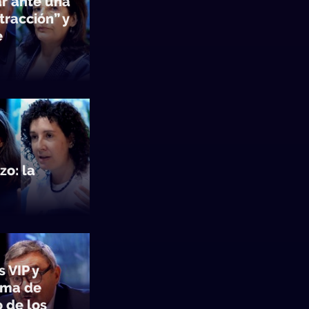
ar ante una
tracción” y
e
zo: la
s VIP y
tema de
 de los