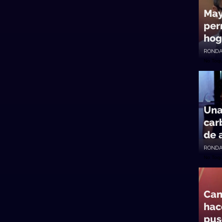
May
per
hog
RONDA
No Toq
Una
car
de 
RONDA
No Toq
Can
hac
pus