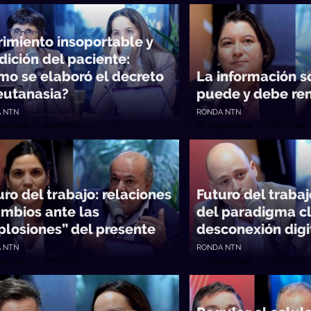
rimiento insoportable y
dición del paciente:
mo se elaboró el decreto
La información s
eutanasia?
puede y debe re
 NTN
RONDA NTN
uen Nada • 13/05/2026
No Toquen Nada • 22/04/2026
uro del trabajo: relaciones
Futuro del trabaj
ambios ante las
del paradigma cl
plosiones” del presente
desconexión digi
 NTN
RONDA NTN
uen Nada • 16/04/2026
No Toquen Nada • 13/04/2026