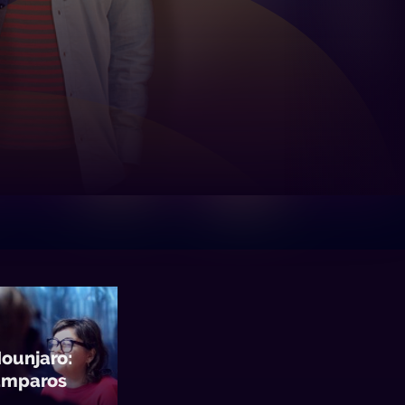
ounjaro:
 amparos