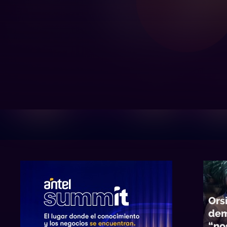
Orsi
dem
“no