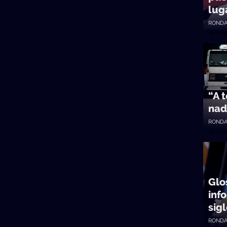
lug
RONDA
No Toq
“A 
nad
RONDA
No Toq
Glo
inf
sig
RONDA