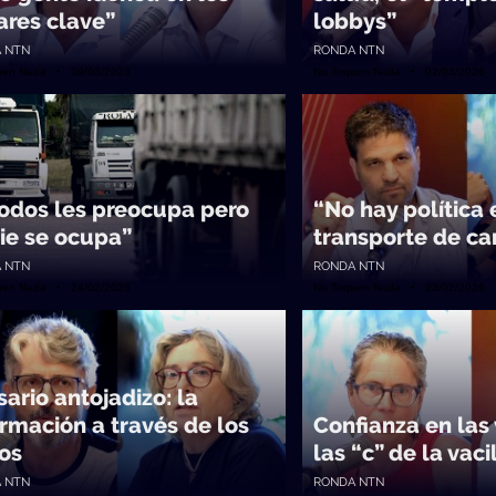
ares clave”
lobbys”
 NTN
RONDA NTN
uen Nada • 09/03/2026
No Toquen Nada • 02/03/2026
todos les preocupa pero
“No hay política 
ie se ocupa”
transporte de ca
 NTN
RONDA NTN
uen Nada • 24/02/2026
No Toquen Nada • 23/02/2026
sario antojadizo: la
ormación a través de los
Confianza en las
los
las “c” de la vaci
 NTN
RONDA NTN