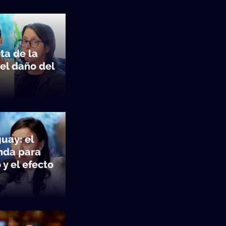
ta de la
 el daño del
uay: el
nda para
y el efecto