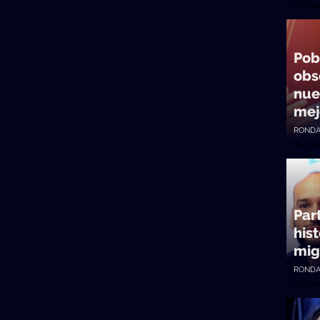
No Toq
Pob
obs
nue
mej
RONDA
No Toq
Part
his
mig
RONDA
No Toq