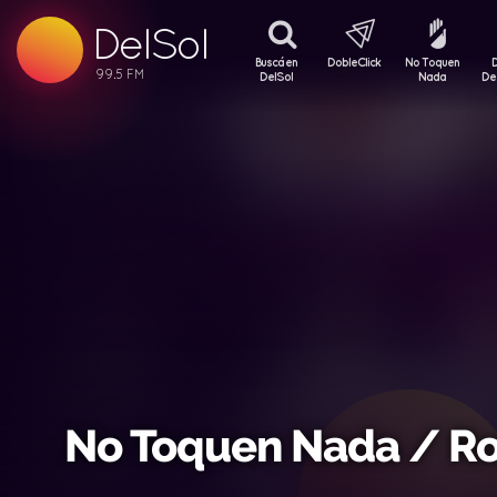
99.5 FM
DelSol
99.5 FM
Buscá en
DobleClick
No Toquen
DelSol
Nada
De
No Toquen Nada / R