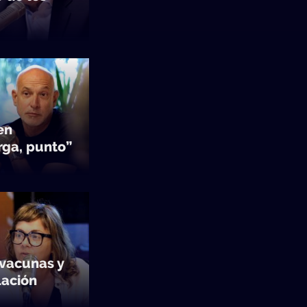
en
rga, punto”
 vacunas y
lación