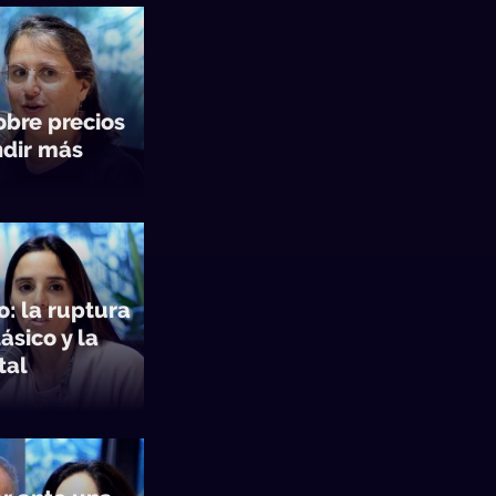
obre precios
ndir más
o: la ruptura
ásico y la
tal