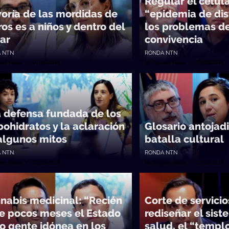
Regular el celul
oría de las mordidas de
“epidemia de dis
ros es a niños y dentro del
los problemas d
ar
convivencia
 NTN
RONDA NTN
uen Nada • 07/04/2026
No Toquen Nada • 25/03/2026
 defensa fundada de los
bohidratos y la aclaración
Glosario antojadi
algunos mitos
batalla cultural
 NTN
RONDA NTN
uen Nada • 23/03/2026
No Toquen Nada • 12/03/2026
nabis medicinal: “Recién
Corte de servicio
e pocos meses el Estado
rediseñar el sis
o gente idónea en los
salud, el “templo