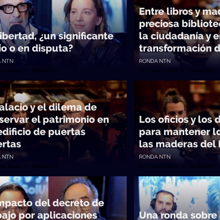
Entre libros y ma
preciosa bibliote
ibertad, ¿un significante
la ciudadanía y 
ío o en disputa?
transformación d
 NTN
RONDA NTN
uen Nada • 28/08/2025
No Toquen Nada • 19/08/2025
Palacio y el dilema de
servar el patrimonio en
Los oficios y los 
edificio de puertas
para mantener lo
ertas
las maderas del 
 NTN
RONDA NTN
uen Nada • 19/08/2025
No Toquen Nada • 19/08/2025
impacto del decreto de
bajo por aplicaciones
Una ronda sobre 