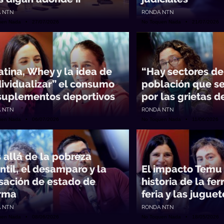
 NTN
RONDA NTN
uen Nada • 27/07/2026
No Toquen Nada • 21/07/2026
atina, Whey y la idea de
“Hay sectores de
dividualizar” el consumo
población que se
suplementos deportivos
por las grietas d
 NTN
RONDA NTN
uen Nada • 06/07/2026
No Toquen Nada • 11/06/2026
 allá de la pobreza
ntil, el desamparo y la
El impacto Temu 
sación de estado de
historia de la ferr
rma
feria y las juguet
 NTN
RONDA NTN
uen Nada • 08/06/2026
No Toquen Nada • 18/05/2026