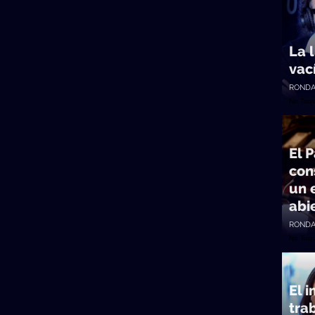
La l
vac
RONDA
No Toq
El 
con
un 
abi
RONDA
No Toq
El 
tra