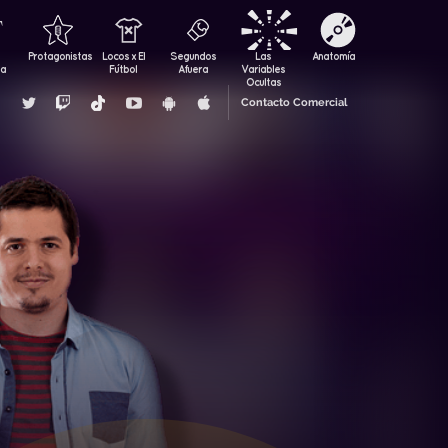
Protagonistas
Locos x El
Segundos
Las
Anatomía
za
Fútbol
Afuera
Variables
Ocultas
Contacto Comercial