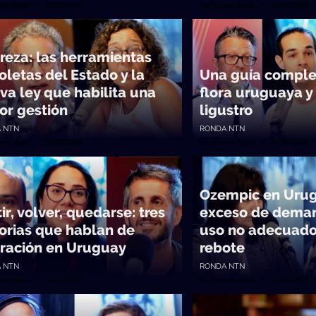
uen Nada • 11/02/2026
No Toquen Nada • 10/02/2026
reza: las herramientas
oletas del Estado y la
Una guía comple
va ley que habilita una
flora uruguaya y
or gestión
ligustro
 NTN
RONDA NTN
uen Nada • 09/02/2026
No Toquen Nada • 04/02/2026
Ozempic en Urug
ir, volver, quedarse: tres
exceso de dema
torias que hablan de
uso no adecuado 
ración en Uruguay
rebote
 NTN
RONDA NTN
uen Nada • 13/11/2025
No Toquen Nada • 03/09/2025