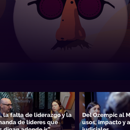
, la falta de liderazgo y la
Del Ozempic al M
anda de líderes que
usos, impacto y
s digan adonde ir”
judiciales