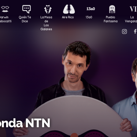
Darwin
Quién Te
La Mesa
Aire Rico
13a0
Pueblo
La
sbocatti
Dice
de
Fantasma
Vengan
Los
Galanes
onda NTN