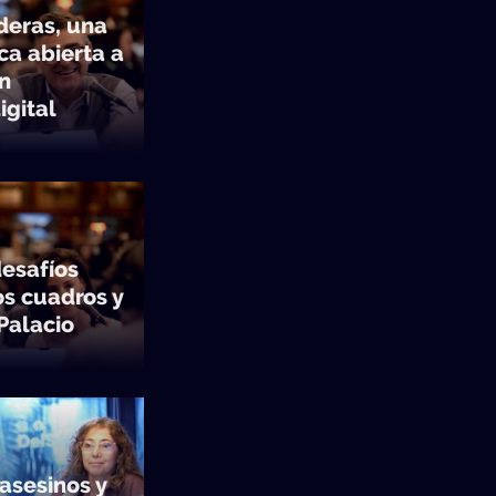
deras, una
ca abierta a
en
igital
desafíos
s cuadros y
Palacio
asesinos y