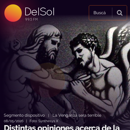
DelSol
99.5 FM
Buscá
99.5 FM
99.5 FM
Segmento dispositivo
La Venganza sera terrible
|
08/05/2026 | Foto: Synthesys X
Distintas opiniones acerca de la