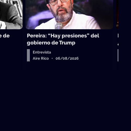
e de
Pereira: “Hay presiones” del
La to
gobierno de Trump
¿sub
Entrevista
Arr
Aire Rico • 06/08/2026
Air