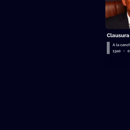
Clausura
A la canc
13a0 • 