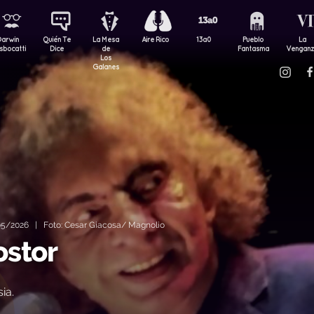
Darwin
Quién Te
La Mesa
Aire Rico
13a0
Pueblo
La
sbocatti
Dice
de
Fantasma
Vengan
Los
Galanes
5/2026 | Foto: Cesar Giacosa/ Magnolio
ostor
ia.