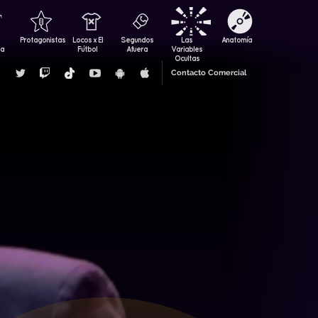
Protagonistas
Locos x El
Segundos
Las
Anatomía
za
Fútbol
Afuera
Variables
Ocultas
Contacto Comercial