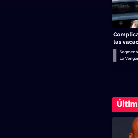
Complica
las vaca
Segmento
La Venga
Últim