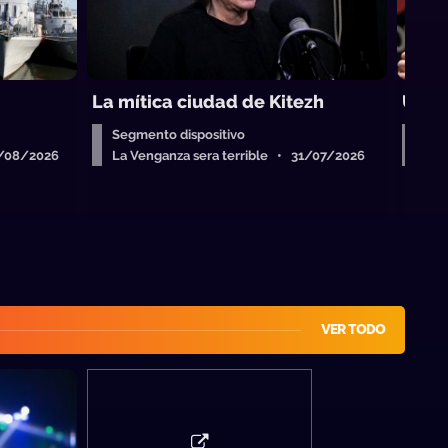
La mítica ciudad de Kitezh
Una r
Segmento dispositivo
Seg
4/08/2026
La Venganza sera terrible • 31/07/2026
La 
VER TODO