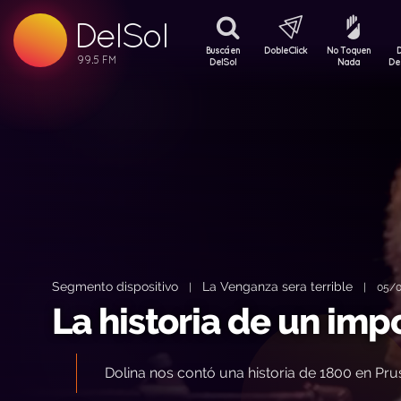
99.5 FM
DelSol
99.5 FM
Buscá en
DobleClick
No Toquen
DelSol
Nada
De
Segmento dispositivo
La Venganza sera terrible
|
|
05/0
La historia de un imp
Dolina nos contó una historia de 1800 en Prus