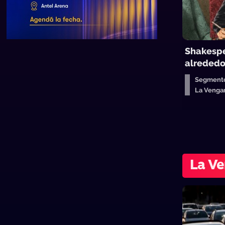
Shakespe
alrededo
Segmento
La Venga
La Ve