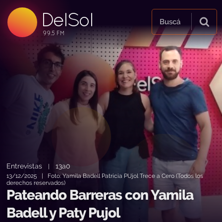
DelSol
99.5 FM
Buscá
99.5 FM
99.5 FM
Entrevistas
13a0
|
13/12/2025 | Foto: Yamila Badell Patricia PUjol Trece a Cero (Todos los
derechos reservados)
Pateando Barreras con Yamila
Badell y Paty Pujol