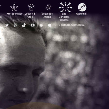
Protagonistas
Locos x El
Segundos
Las
Anatomía
za
Fútbol
Afuera
Variables
Ocultas
Contacto Comercial