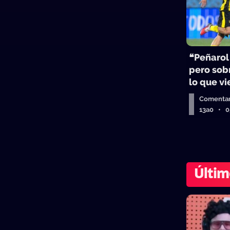
❝Peñarol
pero sobr
lo que v
Comentar
13a0 • 
Últim