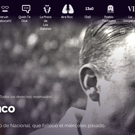
Darwin
Quién Te
La Mesa
Aire Rico
13a0
Pueblo
La
sbocatti
Dice
de
Fantasma
Vengan
Los
Galanes
odos los derechos reservados)
nco
 de Nacional, que falleció el miércoles pasado.