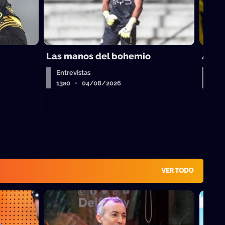
Las manos del bohemio
A por
Entrevistas
A la
13a0 • 04/08/2026
13a
VER TODO