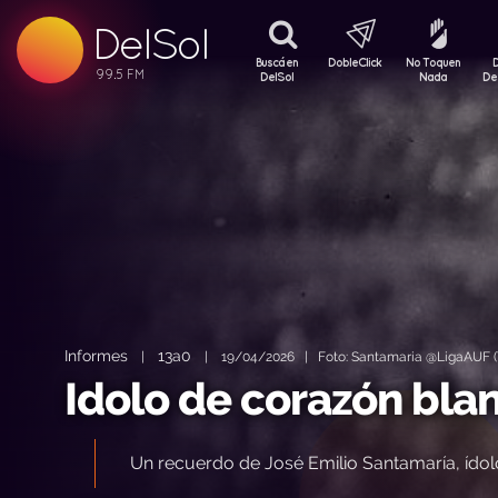
99.5 FM
DelSol
99.5 FM
Buscá en
DobleClick
No Toquen
DelSol
Nada
De
Informes
13a0
|
|
19/04/2026 | Foto: Santamaria @LigaAUF (T
Idolo de corazón bla
Un recuerdo de José Emilio Santamaría, ídolo