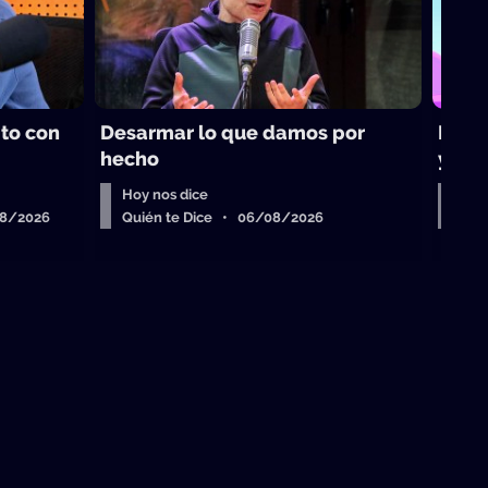
ito con
Desarmar lo que damos por
Los t
hecho
yoga
Hoy nos dice
Bue
08/2026
Quién te Dice • 06/08/2026
Qui