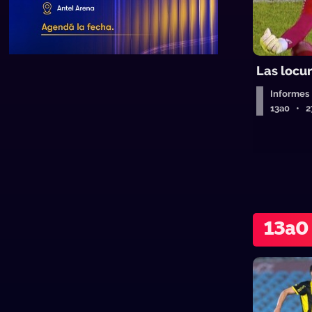
Las locu
Informes
13a0 • 2
13a0