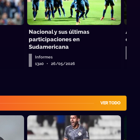
Nacional y sus últimas
Albio
participaciones en
de su
Sudamericana
Inf
13a
Informes
13a0 • 26/05/2026
VER TODO