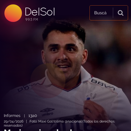
DelSol
99.5 FM
Buscá
99.5 FM
99.5 FM
Informes
13a0
|
29/04/2026 | Foto: Maxi Gol tolima @nacional (Todos los derechos
reservados)