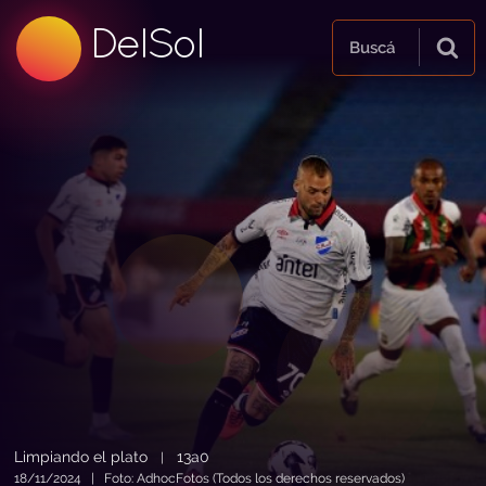
99.5 FM
DelSol
99.5 FM
Buscá
Limpiando el plato
13a0
|
18/11/2024 | Foto: AdhocFotos (Todos los derechos reservados)