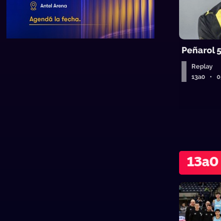
Peñarol 
Replay
13a0 • 
13a0