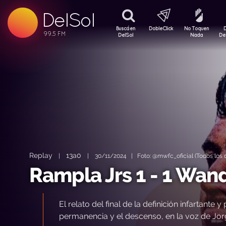
DelSol
99.5 FM
99.5 FM
Buscá en
DobleClick
No Toquen
99.5 FM
DelSol
Nada
De
Replay
13a0
|
|
30/11/2024 | Foto: @mwfc_oficial (Todos los 
Rampla Jrs 1 - 1 Wan
El relato del final de la definición infartant
permanencia y el descenso, en la voz de Jorg