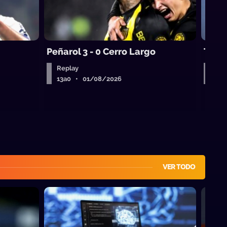
Peñarol 3 - 0 Cerro Largo
Torq
Replay
Rep
13a0 • 01/08/2026
13a
VER TODO