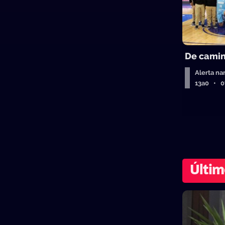
De camin
Alerta na
13a0 • 
Últim