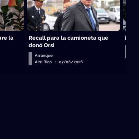
re la
Recall para la camioneta que
¡Naci
donó Orsi
Equ
La 
Arranque
Aire Rico • 07/08/2026