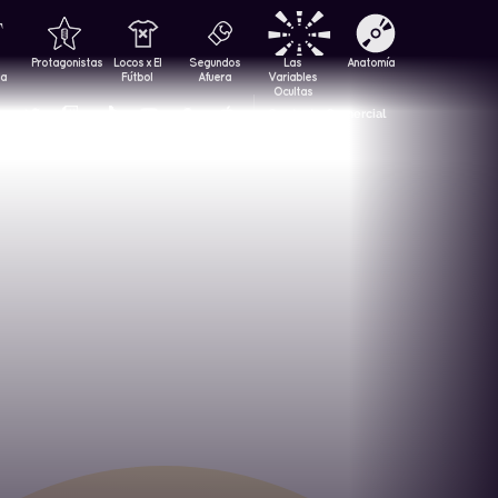
Protagonistas
Locos x El
Segundos
Las
Anatomía
za
Fútbol
Afuera
Variables
Ocultas
Contacto Comercial