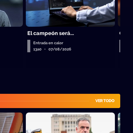
El campeón será...
Clau
Entrada en calor
A la
13a0 • 07/08/2026
13a
VER TODO