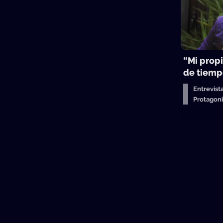
“Mi propi
de tiemp
Entrevist
Protagon