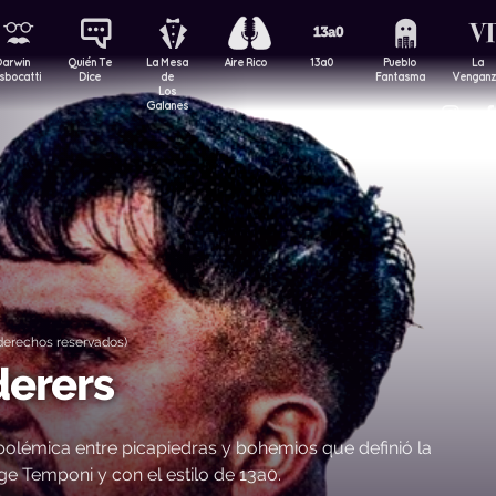
Darwin
Quién Te
La Mesa
Aire Rico
13a0
Pueblo
La
sbocatti
Dice
de
Fantasma
Vengan
Los
Galanes
derechos reservados)
derers
e y polémica entre picapiedras y bohemios que definió la
e Temponi y con el estilo de 13a0.