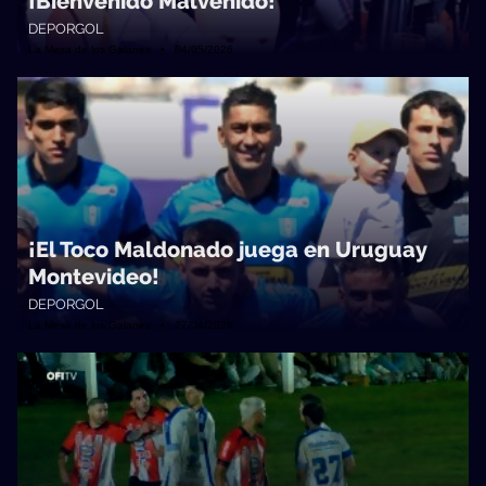
¡Bienvenido Malvenido!
DEPORGOL
La Mesa de los Galanes • 04/05/2026
¡El Toco Maldonado juega en Uruguay
Montevideo!
DEPORGOL
La Mesa de los Galanes • 27/04/2026