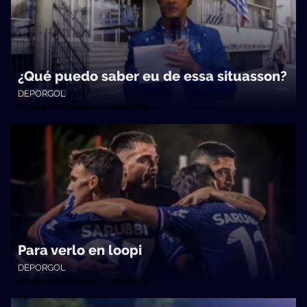
¿Qué puedo saber eu de essa situasson?
DEPORGOL
La Mesa de los Galanes • 16/02/2026
Para verlo en loopi
DEPORGOL
La Mesa de los Galanes • 09/02/2026