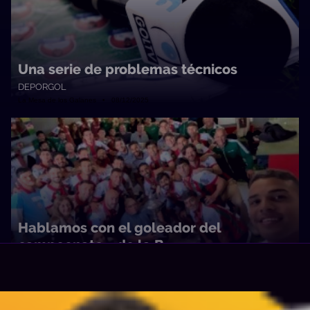
Una serie de problemas técnicos
DEPORGOL
La Mesa de los Galanes • 08/12/2025
Hablamos con el goleador del
campeonato... de la B
DEPORGOL
La Mesa de los Galanes • 01/12/2025