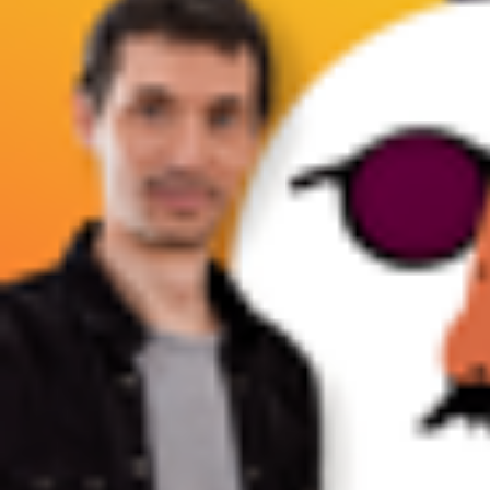
A Javier Méndez no se le pelea
DEPORGOL
La Mesa de los Galanes • 24/11/2025
Siguientes
Hosting: NetUy
Términos y condiciones
-
Diseño, desarrollo y contenidos: Equipo Digital de Magnolio
Media Group