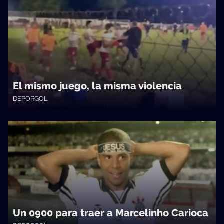
El mismo juego, la misma violencia
DEPORGOL
La Mesa de los Galanes • 02/02/2026
Un 0900 para traer a Marcelinho Carioca