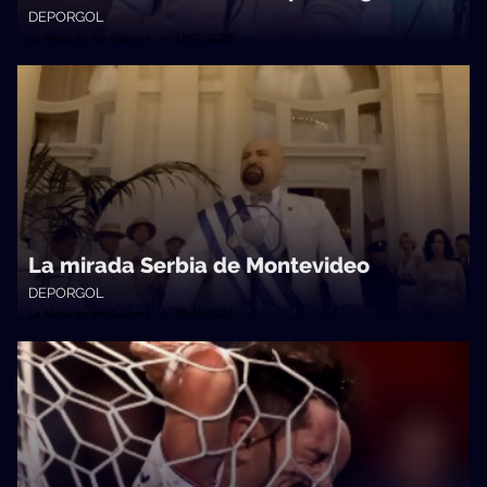
DEPORGOL
La Mesa de los Galanes • 16/03/2026
La mirada Serbia de Montevideo
DEPORGOL
La Mesa de los Galanes • 09/03/2026