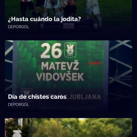
¿Hasta cuándo la jodita?
DEPORGOL
La Mesa de los Galanes • 20/04/2026
Día de chistes caros
DEPORGOL
La Mesa de los Galanes • 13/04/2026