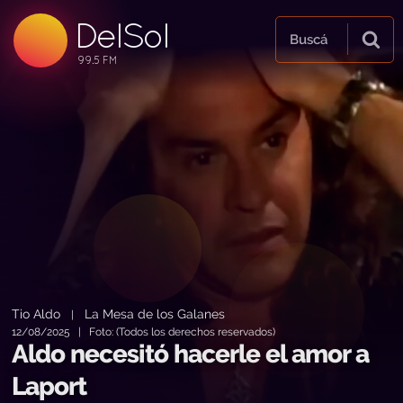
DelSol
99.5 FM
Buscá
99.5 FM
99.5 FM
Tio Aldo
La Mesa de los Galanes
|
12/08/2025 | Foto: (Todos los derechos reservados)
Aldo necesitó hacerle el amor a
Laport