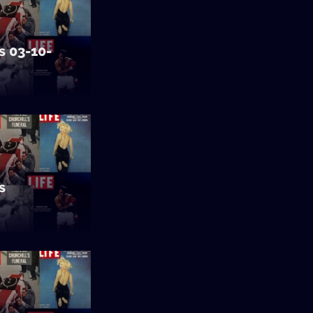
s 03-10-
s