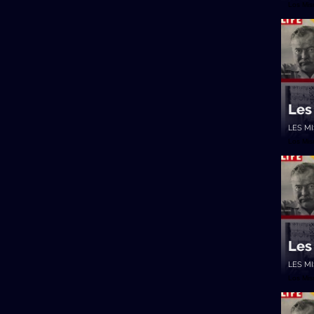
Los Mi
Les
LES M
Los Mi
Les
LES M
Los Mi