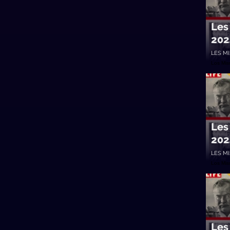
Les
202
LES M
Los Mi
Les
202
LES M
Los Mi
Les