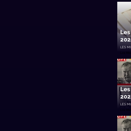
Les
202
LES M
Los Mi
Les
202
LES M
Los Mi