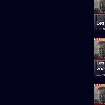
Les
LES M
Los Mi
Les
202
LES M
Los Mi