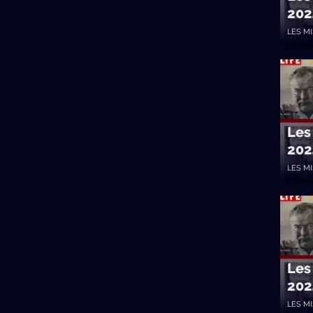
202
LES M
Los Mi
Les
202
LES M
Los Mi
Les
202
LES M