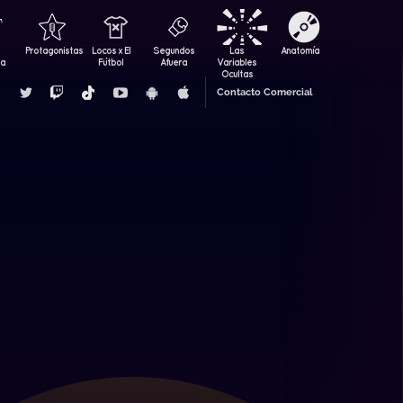
Protagonistas
Locos x El
Segundos
Las
Anatomía
za
Fútbol
Afuera
Variables
Ocultas
Contacto Comercial