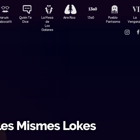
Darwin
Quién Te
La Mesa
Aire Rico
13a0
Pueblo
La
sbocatti
Dice
de
Fantasma
Vengan
Los
Galanes
Les Mismes Lokes