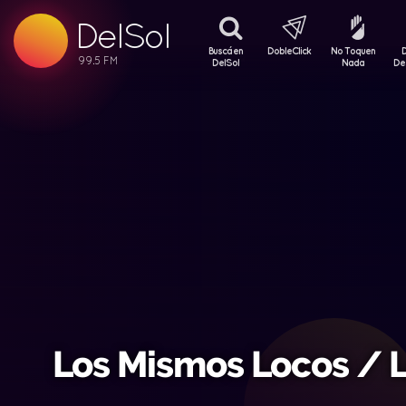
99.5 FM
DelSol
99.5 FM
Buscá en
DobleClick
No Toquen
DelSol
Nada
De
Los Mismos Locos / 