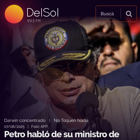
DelSol
99.5 FM
Buscá
99.5 FM
99.5 FM
Darwin concentrado
No Toquen Nada
|
07/08/2025 | Foto: AFP
Petro habló de su ministro de