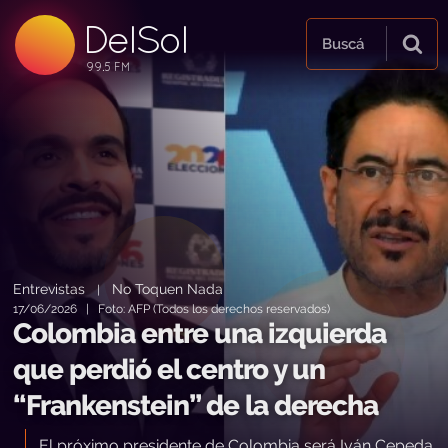
DelSol
99.5 FM
Buscá
99.5 FM
99.5 FM
Entrevistas
No Toquen Nada
|
17/06/2026 | Foto: AFP (Todos los derechos reservados)
Colombia entre una izquierda
que perdió el centro y un
“Frankenstein” de la derecha
El próximo presidente de Colombia será Iván Cepeda