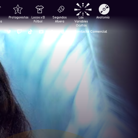
Protagonistas
Locos x El
Segundos
Las
Anatomía
za
Fútbol
Afuera
Variables
Ocultas
Contacto Comercial