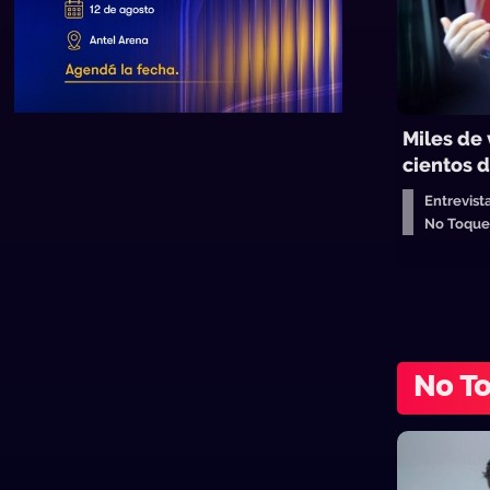
Miles de 
cientos d
Entrevist
No Toqu
No T