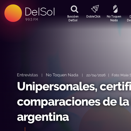
DelSol
99.5 FM
99.5 FM
Buscá en
DobleClick
No Toquen
99.5 FM
DelSol
Nada
De
Entrevistas
No Toquen Nada
|
|
22/04/2026 | Foto: Male S
Unipersonales, certif
comparaciones de la l
argentina