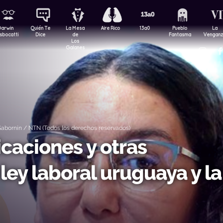
Darwin
Quién Te
La Mesa
Aire Rico
13a0
Pueblo
La
sbocatti
Dice
de
Fantasma
Vengan
Los
Galanes
abornín / NTN (Todos los derechos reservados)
icaciones y otras
ey laboral uruguaya y la