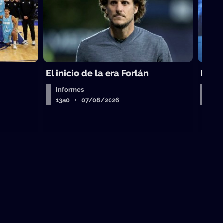
El inicio de la era Forlán
El ca
Informes
Entr
13a0 • 07/08/2026
13a