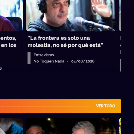
mentos,
“La frontera es solo una
El f
 en los
molestia, no sé por qué está”
crip
banca
Entrevistas
No Toquen Nada • 04/08/2026
Entr
6
No 
VER TODO