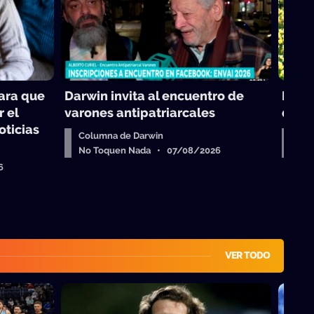
para que
Darwin invita al encuentro de
Reali
r el
varones antipatriarcales
de la
oticias
Columna de Darwin
Virg
No Toquen Nada • 07/08/2026
No 
6
VER TODO