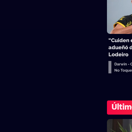
“Cuiden e
adueñó d
Lodeiro
Darwin -
No Toqu
Últim