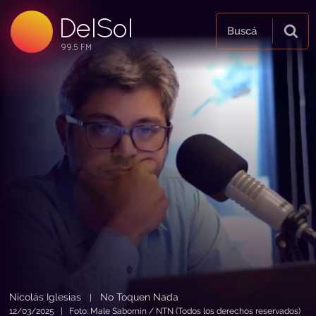
DelSol
99.5 FM
Buscá
99.5 FM
99.5 FM
Nicolás Iglesias
No Toquen Nada
|
12/03/2025 | Foto: Male Sabornín / NTN (Todos los derechos reservados)