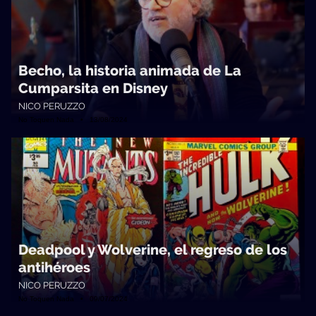
Becho, la historia animada de La
Cumparsita en Disney
NICO PERUZZO
No Toquen Nada • 13/08/2024
Deadpool y Wolverine, el regreso de los
antihéroes
NICO PERUZZO
No Toquen Nada • 09/07/2024