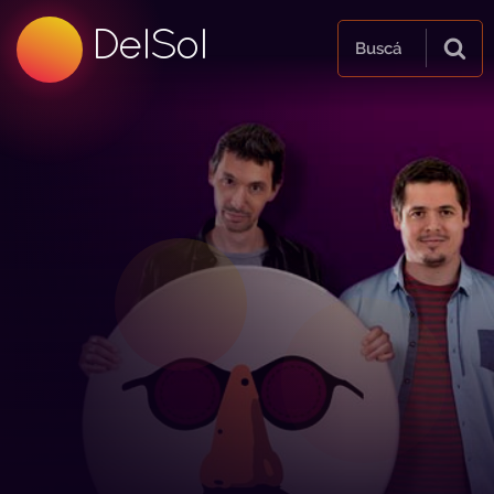
99.5 FM
DelSol
99.5 FM
Buscá