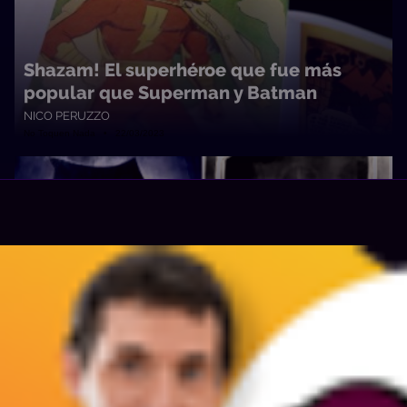
Shazam! El superhéroe que fue más
popular que Superman y Batman
NICO PERUZZO
No Toquen Nada • 22/03/2023
Películas y series que nacieron como
historieta (y quizás usted no lo sepa)
NICO PERUZZO
No Toquen Nada • 15/02/2023