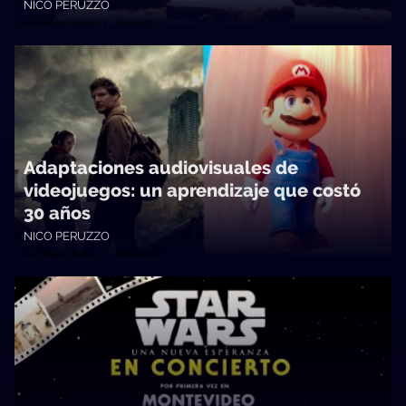
NICO PERUZZO
No Toquen Nada • 28/06/2023
Adaptaciones audiovisuales de
videojuegos: un aprendizaje que costó
30 años
NICO PERUZZO
No Toquen Nada • 24/05/2023