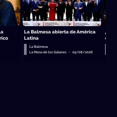
la
La Balmesa abierta de América
¿Cuál
rico
Latina
come
La Balmesa
Sob
La Mesa de los Galanes • 05/08/2026
La 