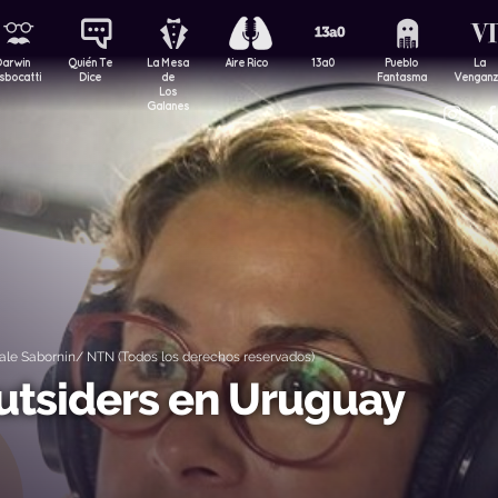
Darwin
Quién Te
La Mesa
Aire Rico
13a0
Pueblo
La
sbocatti
Dice
de
Fantasma
Vengan
Los
Galanes
le Sabornín/ NTN (Todos los derechos reservados)
outsiders en Uruguay