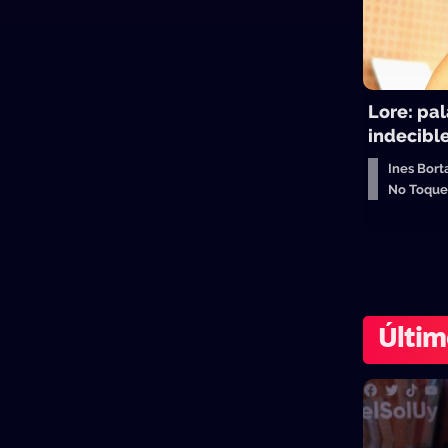
Lore: pal
indecibl
Ines Bort
No Toqu
Últim