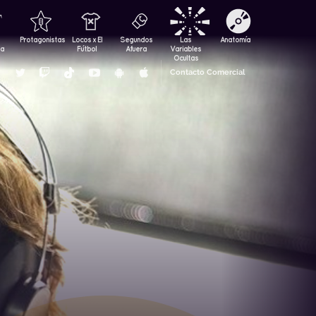
Protagonistas
Locos x El
Segundos
Las
Anatomía
za
Fútbol
Afuera
Variables
Ocultas
Contacto Comercial