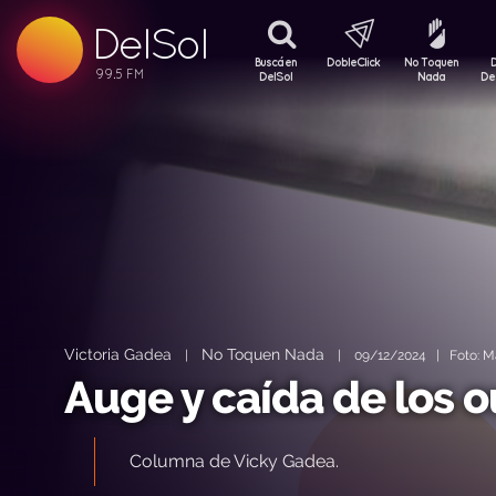
DelSol
99.5 FM
99.5 FM
Buscá en
DobleClick
No Toquen
99.5 FM
DelSol
Nada
De
Victoria Gadea
No Toquen Nada
|
|
09/12/2024 | Foto: Ma
Auge y caída de los 
Columna de Vicky Gadea.