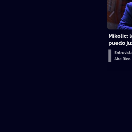
Mikolic: 
puedo juz
Entrevist
Aire Ric