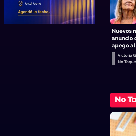
Nuevos mi
anuncio 
apego al
Victoria 
No Toque
No T