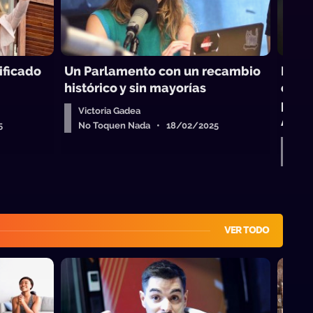
nificado
Un Parlamento con un recambio
De a
histórico y sin mayorías
espe
práct
Victoria Gadea
Artif
5
No Toquen Nada • 18/02/2025
Vict
No 
VER TODO