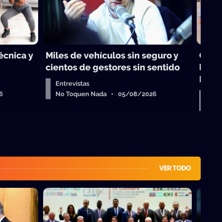
técnica y
Miles de vehículos sin seguro y
Choq
cientos de gestores sin sentido
legis
Israe
Entrevistas
6
No Toquen Nada • 05/08/2026
Dar
No 
VER TODO