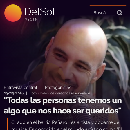
DelSol
99.5 FM
Buscá
99.5 FM
99.5 FM
Entrevista central
Protagonistas
|
09/05/2026 | Foto: (Todos los derechos reservados)
"Todas las personas tenemos un
algo que nos hace ser queridos"
Criado en el barrio Peñarol, es artista y docente de
música. Es conocido en el mundo artístico como 'El