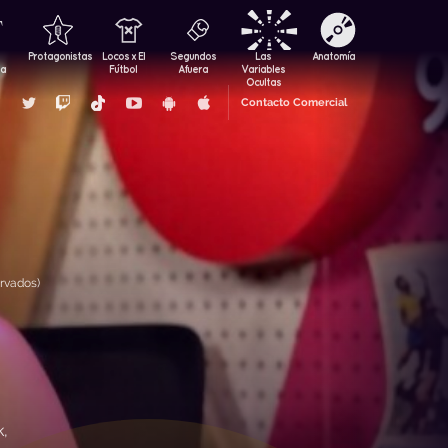
Protagonistas
Locos x El
Segundos
Las
Anatomía
za
Fútbol
Afuera
Variables
Ocultas
Contacto Comercial
rvados)
k,