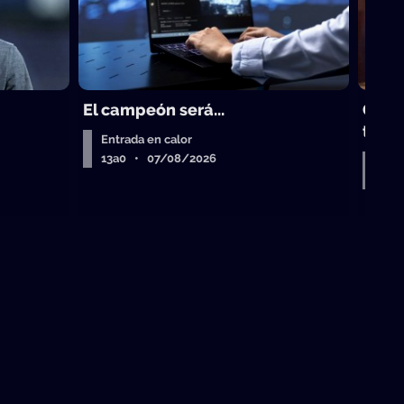
El campeón será...
Gust
trad
Entrada en calor
13a0 • 07/08/2026
Entr
Air