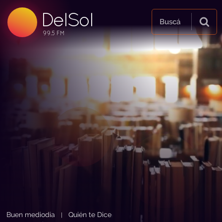
DelSol
99.5 FM
Buscá
99.5 FM
99.5 FM
Buen mediodía
Quién te Dice
|