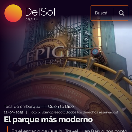
DelSol
99.5 FM
Buscá
99.5 FM
99.5 FM
Tasa de embarque
Quién te Dice
|
22/09/2025 | Foto: X: @imoprescott (Todos los derechos reservados)
El parque más moderno
En el espacio de Quality Travel Juan Barrio nos contó