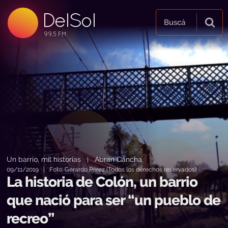
DelSol
99.5 FM
Buscá
99.5 FM
99.5 FM
Un barrio, mil historias
Abran Cancha
|
09/11/2019 | Foto: Gerardo Pérez (Todos los derechos reservados)
La historia de Colón, un barrio
que nació para ser “un pueblo de
recreo”