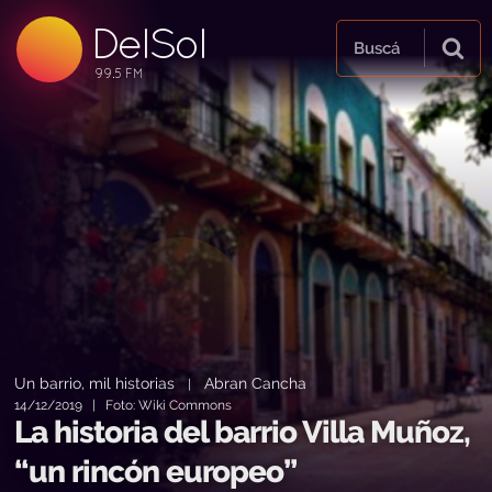
DelSol
99.5 FM
Buscá
99.5 FM
99.5 FM
Un barrio, mil historias
Abran Cancha
|
14/12/2019 | Foto: Wiki Commons
La historia del barrio Villa Muñoz,
“un rincón europeo”