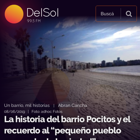
DelSol
99.5 FM
Buscá
99.5 FM
99.5 FM
Un barrio, mil historias
Abran Cancha
|
08/06/2019 | Foto: adhoc Fotos
La historia del barrio Pocitos y el
recuerdo al “pequeño pueblo