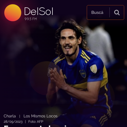
DelSol
99.5 FM
Buscá
99.5 FM
99.5 FM
Charla
Los Mismos Locos
|
28/09/2023 | Foto: AFP