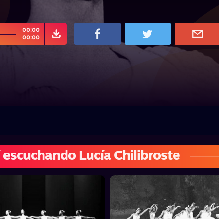
00:00
00:00
 escuchando Lucía Chilibroste