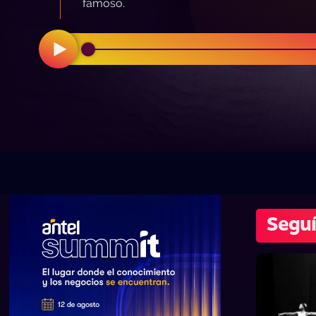
famoso.
Seguí