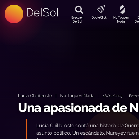
99.5 FM
DelSol
99.5 FM
Buscá en
DobleClick
No Toquen
DelSol
Nada
De
Lucía Chilibroste
No Toquen Nada
|
|
18/12/2025 | Foto: (
Una apasionada de Nu
Lucía Chilibroste contó una historia de Guerra
asunto político. Un escándalo. Nureyev fue n