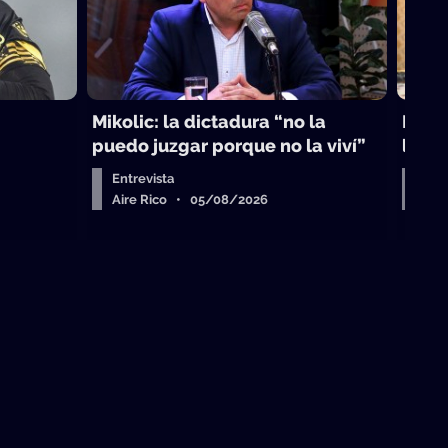
Mikolic: la dictadura “no la
La vi
puedo juzgar porque no la viví”
laici
Entrevista
Arr
Aire Rico • 05/08/2026
Air