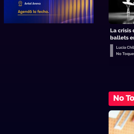
La crisis 
ballets 
Lucía Chi
No Toqu
No T