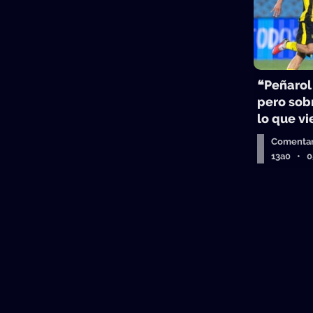
❝Peñarol
pero sobr
lo que v
Comentar
13a0 • 