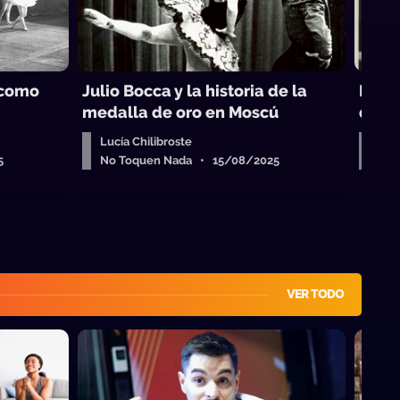
t como
Julio Bocca y la historia de la
Niji
medalla de oro en Moscú
del b
Lucía Chilibroste
Lucí
5
No Toquen Nada • 15/08/2025
No 
VER TODO