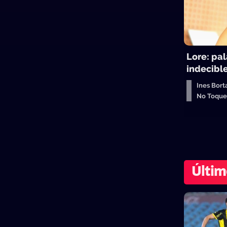
Lore: pal
indecibl
Ines Bort
No Toqu
Últim