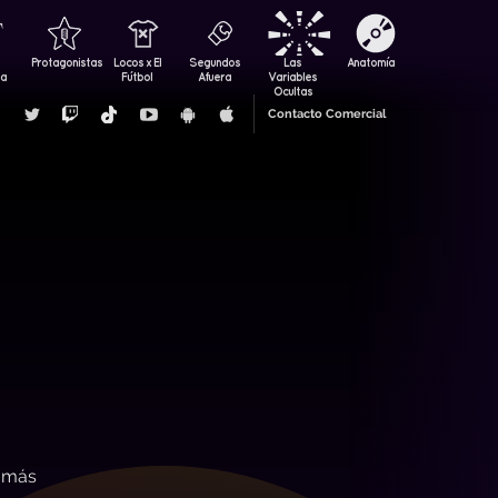
Protagonistas
Locos x El
Segundos
Las
Anatomía
za
Fútbol
Afuera
Variables
Ocultas
Contacto Comercial
l más