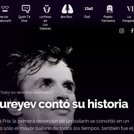
Darwin
Quién Te
La Mesa
Aire Rico
13a0
Pueblo
La
sbocatti
Dice
de
Fantasma
Vengan
Los
Galanes
Todos los derechos reservados)
reyev contó su historia
 Fría: la primera deserción de un bailarín se convirtió en un
o sólo el mayor bailarín de todos los tiempos, también fue e