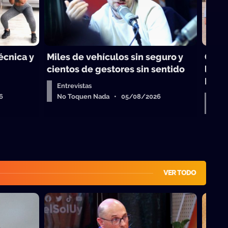
técnica y
Miles de vehículos sin seguro y
Choq
cientos de gestores sin sentido
legis
Israe
Entrevistas
6
No Toquen Nada • 05/08/2026
Dar
No 
VER TODO